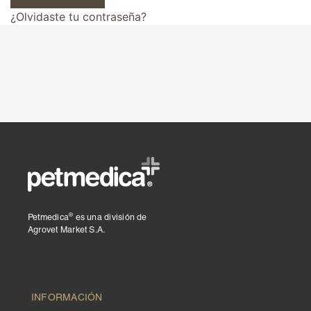
Liquamox® C IS
¿Olvidaste tu contraseña?
Amoxi-Tabs C®-250
Biosporine® 3
Cefoxi-Tabs® C
Cipro-Tabs 250®
Clinda-Tabs® 150 FT
Clinda-Tabs® 300 FT
Enro-Tabs® 150 FT
Enro-Tabs® 50 FT
Liquacef C
Liquamox® C
®
Petmedica
es una división de
Agrovet Market S.A.
Otiderma-Cef®
Panaural ® 6X
Tobrasone®
Vetamycon 6X
INFORMACIÓN