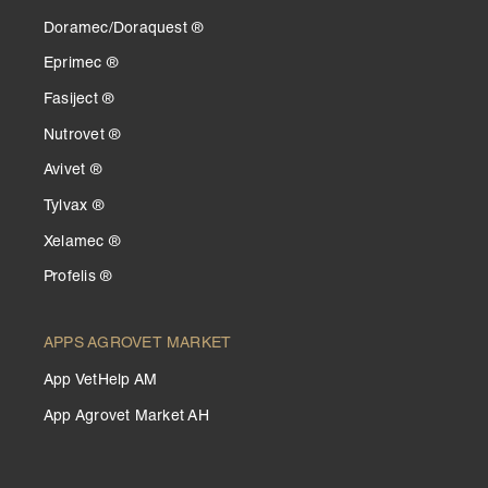
Doramec/Doraquest ®
Eprimec ®
Fasiject ®
Nutrovet ®
Avivet ®
Tylvax ®
Xelamec ®
Profelis ®
APPS AGROVET MARKET
App VetHelp AM
App Agrovet Market AH