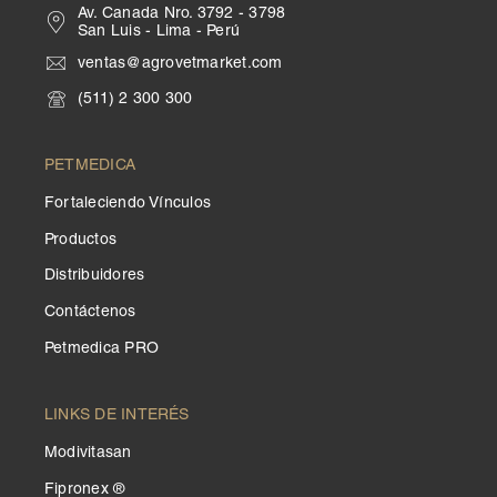
Av. Canada Nro. 3792 - 3798
San Luis - Lima - Perú
ventas@agrovetmarket.com
(511) 2 300 300
®
Petmedica
es una
división de Agrovet
PETMEDICA
Market S.A.
Fortaleciendo Vínculos
Productos
Distribuidores
Contáctenos
Petmedica PRO
LINKS DE INTERÉS
Modivitasan
Fipronex ®