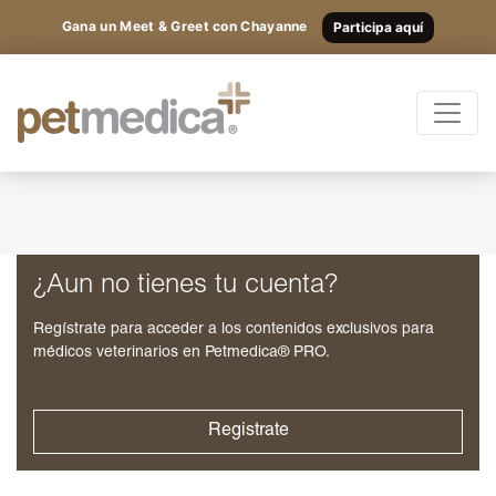
Gana un Meet & Greet con Chayanne
Participa aquí
Productos
Todas las Especies
Registrarte
y
accede
Antibióticos
a los
Suplementos
¿Aun no tienes tu cuenta?
Antiparasitarios
contenidos
Regístrate para acceder a los contenidos exclusivos para
Antiinflamatorios
médicos veterinarios en Petmedica® PRO.
exclusivos.
Anestésicos
Otros
Registrate
Nutricionales