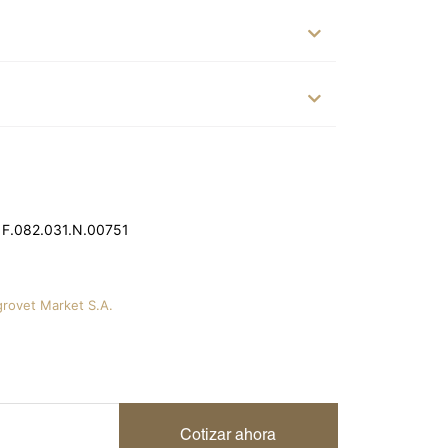
 F.082.031.N.00751
grovet Market S.A.
Cotizar ahora