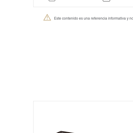
Este contenido es una referencia informativa y
®
Petmedica
es una división de Agrovet Market S.A.