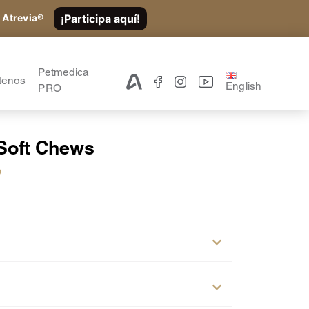
¡Participa aquí!
 Atrevia®
Petmedica
tenos
English
PRO
 Soft Chews
o