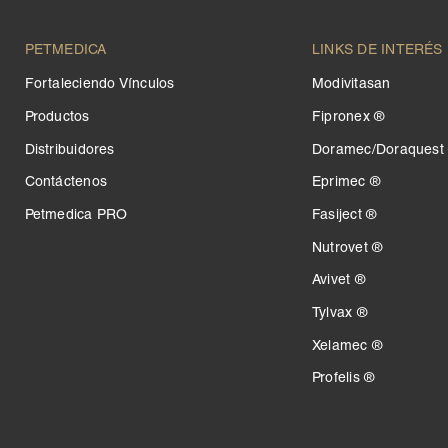
PETMEDICA
LINKS DE INTERÉS
Fortaleciendo Vínculos
Modivitasan
Productos
Fipronex ®
Distribuidores
Doramec/Doraquest
Contáctenos
Eprimec ®
Petmedica PRO
Fasiject ®
Nutrovet ®
Avivet ®
Tylvax ®
Xelamec ®
Profelis ®