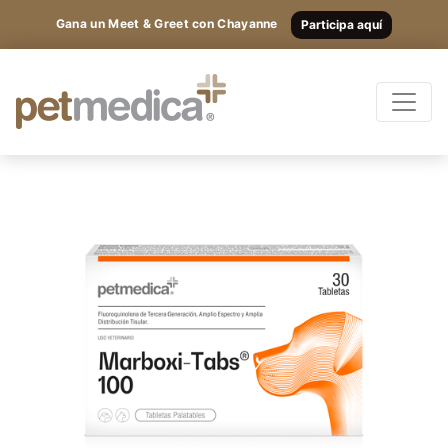
Gana un Meet & Greet con Chayanne
Participa aquí
Productos
Todas las Especies
Registrarte
y
accede
Antibióticos
a los
Suplementos
Antiparasitarios
contenidos
Antiinflamatorios
exclusivos.
Anestésicos
Otros
Nutricionales