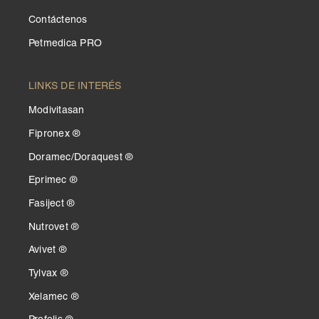
Contáctenos
Petmedica PRO
LINKS DE INTERÉS
Modivitasan
Fipronex ®
Doramec/Doraquest ®
Eprimec ®
Fasiject ®
Nutrovet ®
Avivet ®
Tylvax ®
Xelamec ®