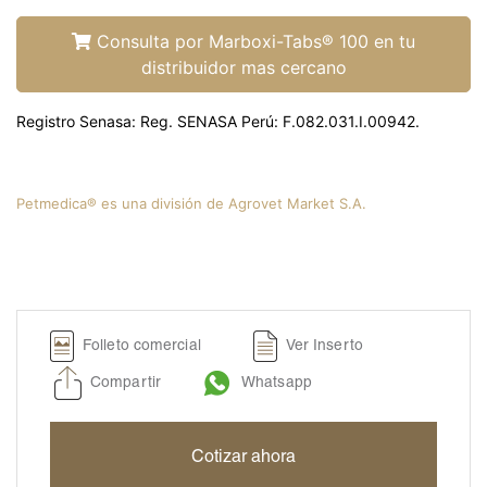
Liquamox® C IS
Amoxi-Tabs C®-250
Consulta por Marboxi-Tabs® 100 en tu
distribuidor mas cercano
Biosporine® 3
Cefoxi-Tabs® C
Registro Senasa: Reg. SENASA Perú: F.082.031.I.00942.
Cipro-Tabs 250®
Clinda-Tabs® 150 FT
Clinda-Tabs® 300 FT
Petmedica® es una división de Agrovet Market S.A.
Enro-Tabs® 150 FT
Enro-Tabs® 50 FT
Liquacef C
Liquamox® C
Folleto comercial
Ver Inserto
Otiderma-Cef®
Compartir
Whatsapp
Panaural ® 6X
Tobrasone®
Cotizar ahora
Vetamycon 6X